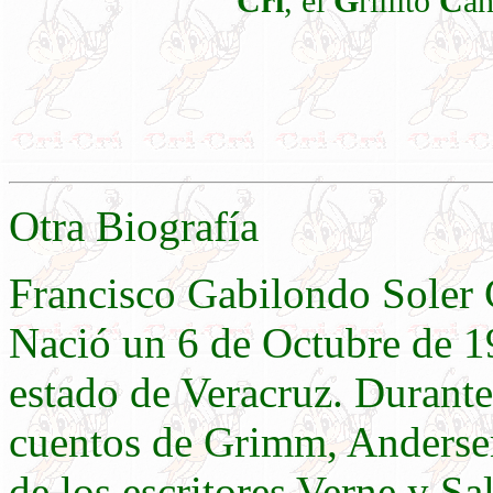
Crí
, el
G
rillito
C
an
Otra Biografía
Francisco Gabilondo Soler 
Nació un 6 de Octubre de 19
estado de Veracruz. Durante 
cuentos de Grimm, Andersen
de los escritores Verne y Sal