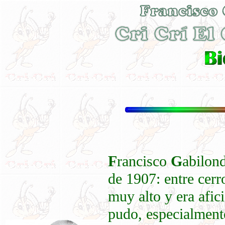
F
rancisco
G
abilon
de 1907: entre cerr
muy alto y era afic
pudo, especialment