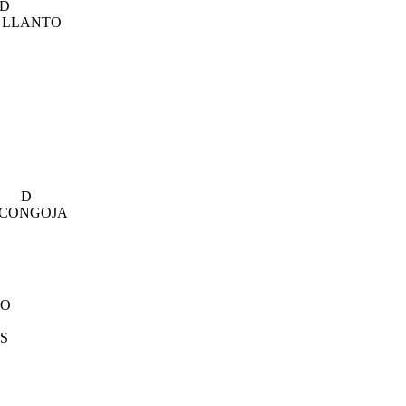
D
E LLANTO
D
I CONGOJA
SO
S