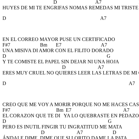
D A7 
HUYES DE MI TE ENGRIFAS NOMAS REMEDAS MI TRIST
D A7
EN EL CORREO MAYOR PUSE UN CERTIFICADO
F#7 Bm E7 A7
UNA MISIVA DI AMOR CON EL FILITO DORADO
D G
Y TE COMISTE EL PAPEL SIN DEJAR NI UNA HOJA
D A7 
ERES MUY CRUEL NO QUIERES LEER LAS LETRAS DE M
D A7
CREO QUE ME VOY A MORIR PORQUE NO ME HACES CA
F#7 Bm E7 A7
EL CORAZON QUE TE DI YA LO QUEBRASTE EN PEDAZO
D G
PERO ES INUTIL FINGIR TU INGRATITUD ME MATA
D A7 D
ÁNDALE DIME, DIME QUE SI LORITO DAME LA PATA.