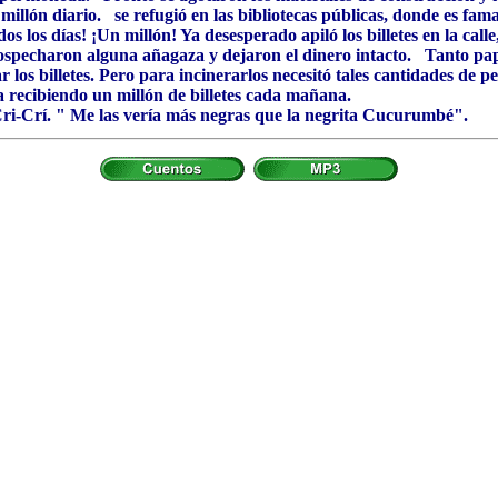
 millón diario. se refugió en las bibliotecas públicas, donde es fam
os los días! ¡Un millón! Ya desesperado apiló los billetes en la cal
ospecharon alguna añagaza y dejaron el dinero intacto. Tanto papel 
 los billetes. Pero para incinerarlos necesitó tales cantidades de p
a recibiendo un millón de billetes cada mañana.
Cri-Crí. " Me las vería más negras que la negrita Cucurumbé".