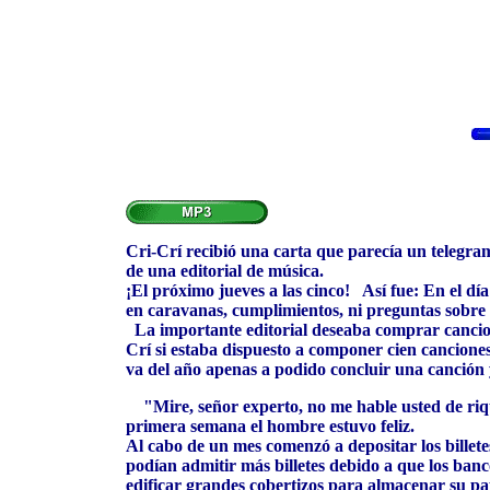
Cri-Crí recibió una carta que parecía un telegram
de una editorial de música.
¡El próximo jueves a las cinco! Así fue: En el dí
en caravanas, cumplimientos, ni preguntas sobre l
La importante editorial deseaba comprar cancione
Crí si estaba dispuesto a componer cien cancione
va del año apenas a podido concluir una canción 
"Mire, señor experto, no me hable usted de rique
primera semana el hombre estuvo feliz.
Al cabo de un mes comenzó a depositar los billete
podían admitir más billetes debido a que los banc
edificar grandes cobertizos para almacenar su pa