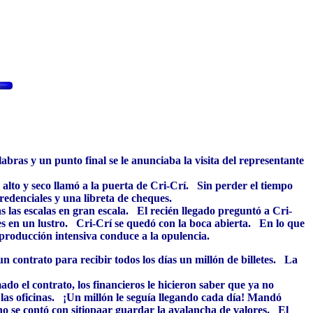
bras y un punto final se le anunciaba la visita del representante
 alto y seco llamó a la puerta de Cri-Crí. Sin perder el tiempo
redenciales y una libreta de cheques.
las escalas en gran escala. El recién llegado preguntó a Cri-
es en un lustro. Cri-Crí se quedó con la boca abierta. En lo que
producción intensiva conduce a la opulencia.
contrato para recibir todos los días un millón de billetes. La
do el contrato, los financieros le hicieron saber que ya no
 las oficinas. ¡Un millón le seguía llegando cada día! Mandó
o se contó con sitiopaar guardar la avalancha de valores. El