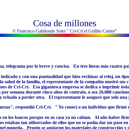
Cosa de millones
© Francisco Gabilondo Soler " Cri-Crí el Grillito Cantor"
a, telegrama por lo breve y concisa. En tres líneas más cuatro pala
a indicado y con una puntualidad que hizo rechinar al reloj, un tipo
a salud de la familia, el representante de la compañía mostró sus c
s de Cri-Crí. Esa gigantesca empresa se dedica a imprimir todas 
s por semana durante cinco años de contrato, o sea 26,000 cancion
y echado a perder otra. El representante le aseguró que solo una 
zas", respondió Cri-Crí. " Yo conocí a un individuo que firmó un 
s en los bancos porque en su casa ya no cabían. Al año haber firma
os estaban tan atiborrados de ellos que no se podía dar un paso en
pel moneda. Pronto se agotaron los materiales de construcción y n