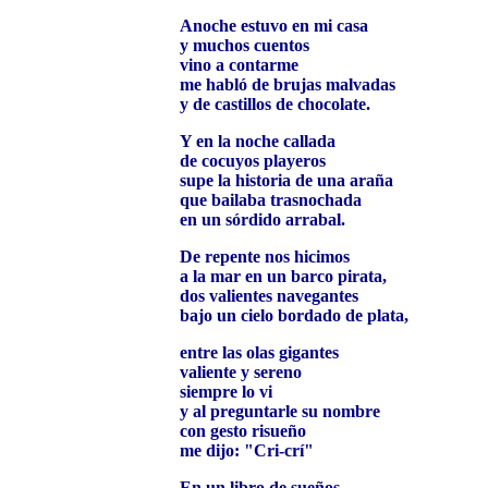
Anoche estuvo en mi casa
y muchos cuentos
vino a contarme
me habló de brujas malvadas
y de castillos de chocolate.
Y en la noche callada
de cocuyos playeros
supe la historia de una araña
que bailaba trasnochada
en un sórdido arrabal.
De repente nos hicimos
a la mar en un barco pirata,
dos valientes navegantes
bajo un cielo bordado de plata,
entre las olas gigantes
valiente y sereno
siempre lo vi
y al preguntarle su nombre
con gesto risueño
me dijo: "Cri-crí"
En un libro de sueños